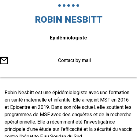
ROBIN NESBITT
Titre
Epidémiologiste
du
poste
Contact by mail
Corps
Robin Nesbitt est une épidémiologiste avec une formation
éditorial
en santé maternelle et infantile. Elle a rejoint MSF en 2016
et Epicentre en 2019. Dans son rôle actuel, elle soutient les
programmes de MSF avec des enquêtes et de la recherche
opérationnelle. Elle a récemment été l'investigatrice
principale d'une étude sur l'efficacité et la sécurité du vaccin
contre l'hépatite E au Soudan du Sud.