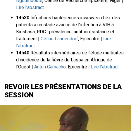
Ngoumboute
, Centre de Recherche Epicentre, Niger |
Lire l'abstract
14h30
Infections bactériennes invasives chez des
patients à un stade avancé de l’infection à VIH à
Kinshasa, RDC : prévalence, antibiorésistance et
traitement |
Céline Langendorf
, Epicentre |
Lire
l'abstract
14h40
Résultats intermédiaires de l'étude multisites
d’incidence de la fièvre de Lassa en Afrique de
l'Ouest |
Anton Camacho
, Epicentre |
Lire l'abstract
REVOIR LES PRÉSENTATIONS DE LA
SESSION
File