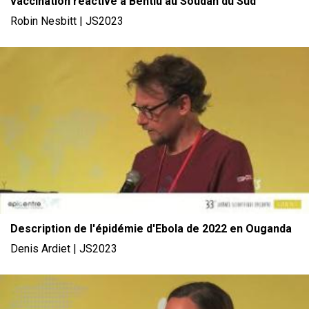
vaccination réactive à Bentiu au Soudan du Sud
Robin Nesbitt | JS2023
File
Description de l'épidémie d'Ebola de 2022 en Ouganda
Denis Ardiet | JS2023
File